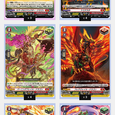
3
4
4
3