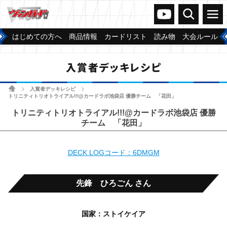
ヴァンガードch
検索
メニュー
はじめての方へ
商品情報
カードリスト
読み物
大会ルール
入賞者デッキレシピ
ホーム
入賞者デッキレシピ
>
>
トリニティトリオトライアル!!!@カードラボ池袋店 優勝チーム 「花田」
トリニティトリオトライアル!!!@カードラボ池袋店 優勝
チーム 「花田」
DECK LOGコード：6DMGM
先鋒 ひろごん さん
国家：ストイケイア