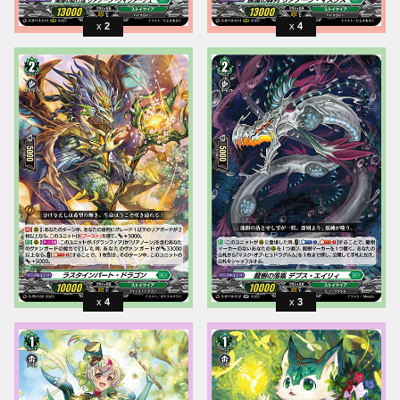
2
4
4
3