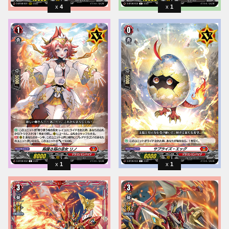
4
1
1
1