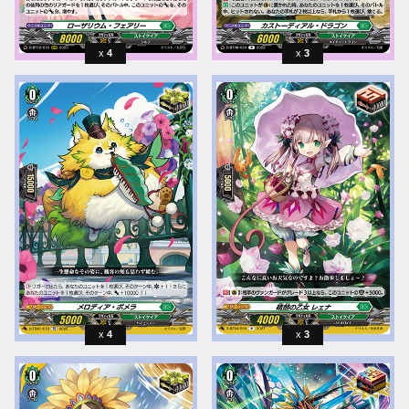
4
3
4
3