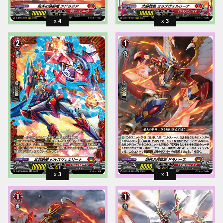
4
3
3
1