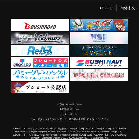
English
简体中文
プライバシーポリシー
外部送信ポリシー
クッキーポリシー
「カードファイト!! ヴァンガード」著作物の利用に関するガイドライン
©Bushiroad ©ヴァンガードG2016／テレビ東京 ©Project Vanguard2018 ©Project Vanguard2019/Aichi
Television ©Project Vanguard if/Aichi Television ©VANGUARD overDress Character Design ©2021
CLAMP・ST ©VANGUARD will+Dress Character Design ©2021-2023 CLAMP・ST ©VANGUARD
Divinez Character Design ©2021-2026 CLAMP・ST © Cygames, Inc.