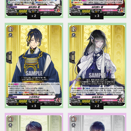
2
3
3
2