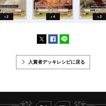
2
4
2
ポストする
Facebookでシェアする
LINEで送る
入賞者デッキレシピに戻る
Twitter
ヴァンガードch