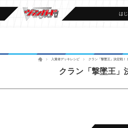
は
ホーム
入賞者デッキレシピ
クラン「撃墜王」決定戦！ 1
>
>
クラン「撃墜王」決