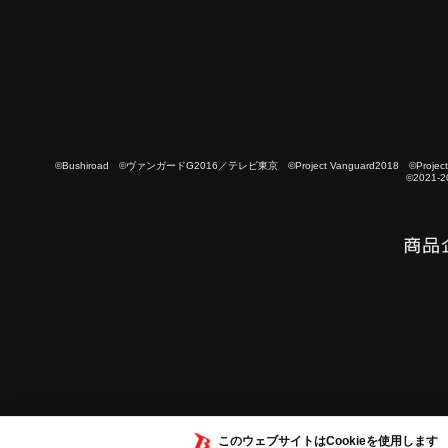
©Bushiroad ©ヴァンガードG2016／テレビ東京 ©Project Vanguard2018 ©Project Vanguard
©2021-2
このウェブサイトはCookieを使用します