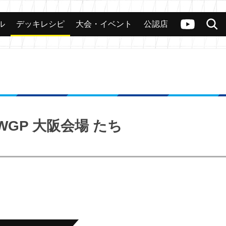
ル
デッキレシピ
大会・イベント
公認店
カード
大会
公認店舗
その他
ヴァンガードch
検索
GP 大阪会場 たち