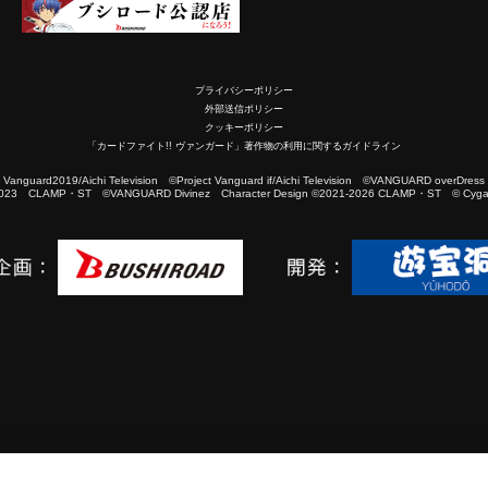
プライバシーポリシー
外部送信ポリシー
クッキーポリシー
「カードファイト!! ヴァンガード」著作物の利用に関するガイドライン
2019/Aichi Television ©Project Vanguard if/Aichi Television ©VANGUARD overDress
023 CLAMP・ST ©VANGUARD Divinez Character Design ©2021-2026 CLAMP・ST © Cygam