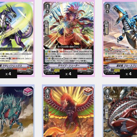
4
4
4