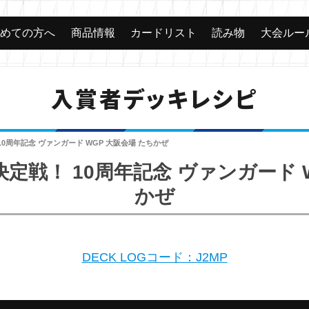
じめての方へ
商品情報
カードリスト
読み物
大会ルー
入賞者デッキレシピ
0周年記念 ヴァンガード WGP 大阪会場 たちかぜ
定戦！ 10周年記念 ヴァンガード W
かぜ
DECK LOGコード：J2MP