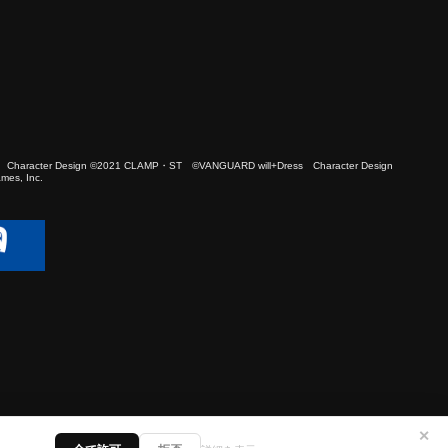
 Character Design ©2021 CLAMP・ST ©VANGUARD will+Dress Character Design
es, Inc.
✕