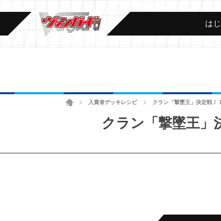
は
ホーム
入賞者デッキレシピ
クラン「撃墜王」決定戦！ 1
>
>
クラン「撃墜王」決