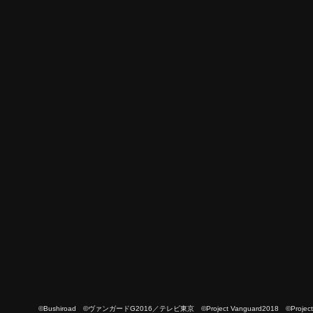
©Bushiroad ©ヴァンガードG2016／テレビ東京 ©Project Vanguard2018 ©Project Vanguard