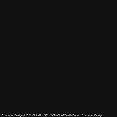
 Character Design ©2021 CLAMP・ST ©VANGUARD will+Dress Character Design