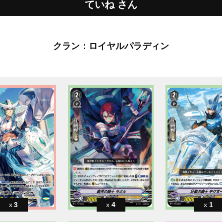
ていね さん
クラン：ロイヤルパラディン
3
4
1