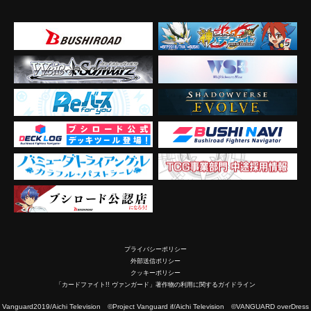
プライバシーポリシー
外部送信ポリシー
クッキーポリシー
「カードファイト!! ヴァンガード」著作物の利用に関するガイドライン
2019/Aichi Television ©Project Vanguard if/Aichi Television ©VANGUARD overDress