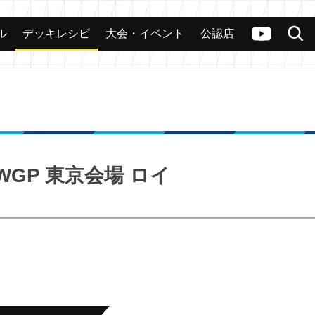
ル
デッキレシピ
大会・イベント
公認店
カード
大会
公認店舗
その他
ヴァンガードch
検索
GP 東京会場 ロイ