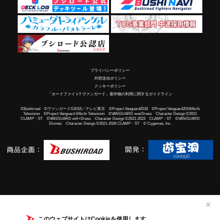
プライバシーポリシー
外部送信ポリシー
クッキーポリシー
「カードファイト!! ヴァンガード」著作物の利用に関するガイドライン
©Bushiroad ©ヴァンガードG2016／テレビ東京 ©Project Vanguard2018 ©Project Vanguard2019/Aichi
Television ©Project Vanguard if/Aichi Television ©VANGUARD overDress Character Design ©2021
CLAMP・ST ©VANGUARD will+Dress Character Design ©2021-2023 CLAMP・ST ©VANGUARD
Divinez Character Design ©2021-2026 CLAMP・ST © Cygames, Inc.
✕
このウェブサイトはCookieを使用します