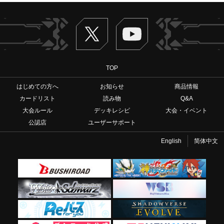
Twitter
ヴァンガードch
TOP
はじめての方へ
お知らせ
商品情報
カードリスト
読み物
Q&A
大会ルール
デッキレシピ
大会・イベント
公認店
ユーザーサポート
English
简体中文