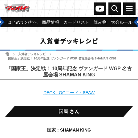
ヴァンガードch
検索
メニュー
はじめての方へ
商品情報
カードリスト
読み物
大会ルール
入賞者デッキレシピ
ホーム
入賞者デッキレシピ
>
>
「国家王」決定戦！ 10周年記念 ヴァンガード WGP 名古屋会場 SHAMAN KING
「国家王」決定戦！ 10周年記念 ヴァンガード WGP 名古
屋会場 SHAMAN KING
DECK LOGコード：8EAW
国民 さん
国家：SHAMAN KING