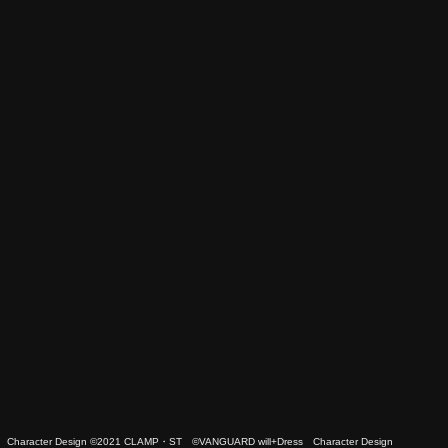
 Character Design ©2021 CLAMP・ST ©VANGUARD will+Dress Character Design