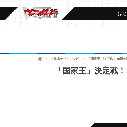
は
ホーム
入賞者デッキレシピ
「国家王」決定戦！ 10周年
>
>
「国家王」決定戦！ 