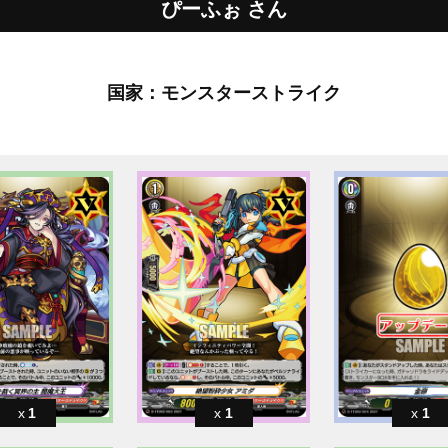
ぴーふぉ さん
国家：モンスターストライク
1
1
1