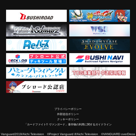
プライバシーポリシー
外部送信ポリシー
クッキーポリシー
「カードファイト!! ヴァンガード」著作物の利用に関するガイドライン
2019/Aichi Television ©Project Vanguard if/Aichi Television ©VANGUARD overDress