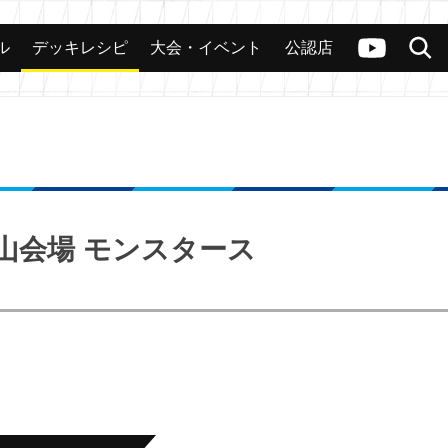
ル
デッキレシピ
大会・イベント
公認店
カード
大会
公認店舗
その他
ヴァンガードch
検索
岡山会場 モンスタース