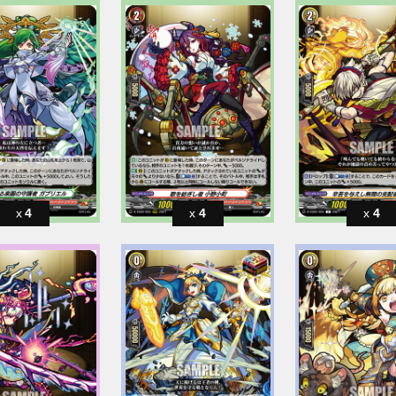
4
4
4