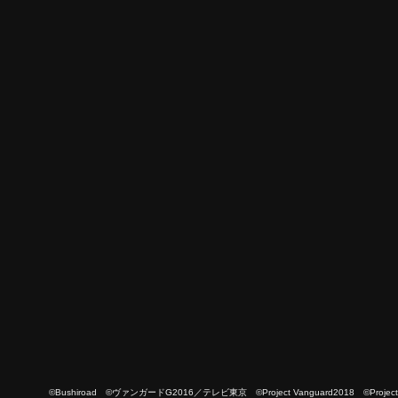
©Bushiroad ©ヴァンガードG2016／テレビ東京 ©Project Vanguard2018 ©Project Vanguard