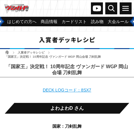
ヴァンガードch
検索
メニュー
はじめての方へ
商品情報
カードリスト
読み物
大会ルール
入賞者デッキレシピ
ホーム
入賞者デッキレシピ
>
>
「国家王」決定戦！ 10周年記念 ヴァンガード WGP 岡山会場 刀剣乱舞
「国家王」決定戦！ 10周年記念 ヴァンガード WGP 岡山
会場 刀剣乱舞
DECK LOGコード：8SX7
よわよわD さん
国家：刀剣乱舞