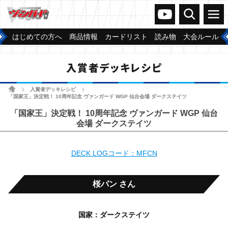
ヴァンガードch
検索
メニュー
はじめての方へ
商品情報
カードリスト
読み物
大会ルール
入賞者デッキレシピ
ホーム
入賞者デッキレシピ
>
>
「国家王」決定戦！ 10周年記念 ヴァンガード WGP 仙台会場 ダークステイツ
「国家王」決定戦！ 10周年記念 ヴァンガード WGP 仙台
会場 ダークステイツ
DECK LOGコード：MFCN
桜パン さん
国家：ダークステイツ