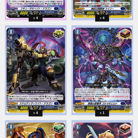
4
4
4
1