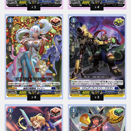
1
4
4
3