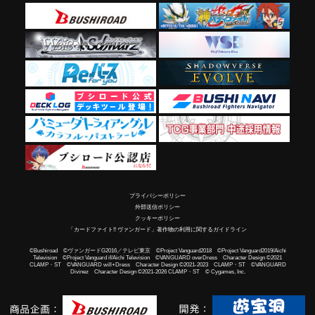
プライバシーポリシー
外部送信ポリシー
クッキーポリシー
「カードファイト!! ヴァンガード」著作物の利用に関するガイドライン
©Bushiroad ©ヴァンガードG2016／テレビ東京 ©Project Vanguard2018 ©Project Vanguard2019/Aichi
Television ©Project Vanguard if/Aichi Television ©VANGUARD overDress Character Design ©2021
CLAMP・ST ©VANGUARD will+Dress Character Design ©2021-2023 CLAMP・ST ©VANGUARD
Divinez Character Design ©2021-2026 CLAMP・ST © Cygames, Inc.