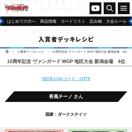
ヴァンガードch
検索
メニュー
はじめての方へ
商品情報
カードリスト
読み物
大会ルール
入賞者デッキレシピ
ホーム
入賞者デッキレシピ
10周年記念 ヴァンガード WGP 地区大会 新潟会場 4位
>
>
10周年記念 ヴァンガード WGP 地区大会 新潟会場 4位
DECK LOGコード：Q3T9
香風チーノ さん
国家：ダークステイツ