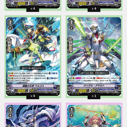
4
4
4
1