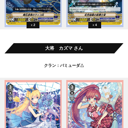
2
4
大将 カズマ さん
クラン：バミューダ△