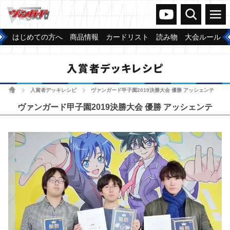
ヴァンガードch
検索
メニュー
はじめての方へ
商品情報
カードリスト
読み物
大会ルール
入賞者デッキレシピ
ホーム
入賞者デッキレシピ
ヴァンガード甲子園2019決勝大会 優勝 アッシェンテ
>
>
ヴァンガード甲子園2019決勝大会 優勝 アッシェンテ