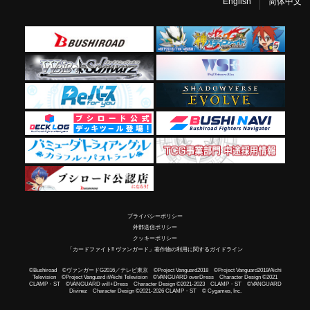
English
简体中文
プライバシーポリシー
外部送信ポリシー
クッキーポリシー
「カードファイト!! ヴァンガード」著作物の利用に関するガイドライン
©Bushiroad ©ヴァンガードG2016／テレビ東京 ©Project Vanguard2018 ©Project Vanguard2019/Aichi
Television ©Project Vanguard if/Aichi Television ©VANGUARD overDress Character Design ©2021
CLAMP・ST ©VANGUARD will+Dress Character Design ©2021-2023 CLAMP・ST ©VANGUARD
Divinez Character Design ©2021-2026 CLAMP・ST © Cygames, Inc.