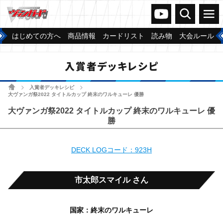
ヴァンガードch
検索
メニュー
はじめての方へ
商品情報
カードリスト
読み物
大会ルール
入賞者デッキレシピ
ホーム
入賞者デッキレシピ
>
>
大ヴァンガ祭2022 タイトルカップ 終末のワルキューレ 優勝
大ヴァンガ祭2022 タイトルカップ 終末のワルキューレ 優
勝
DECK LOGコード：923H
市太郎スマイル さん
国家：終末のワルキューレ