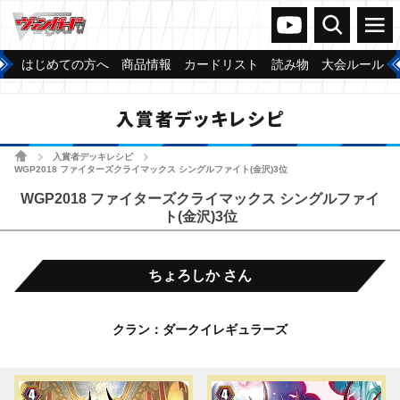
ヴァンガードch
検索
メニュー
はじめての方へ
商品情報
カードリスト
読み物
大会ルール
入賞者デッキレシピ
ホーム
入賞者デッキレシピ
>
>
WGP2018 ファイターズクライマックス シングルファイト(金沢)3位
WGP2018 ファイターズクライマックス シングルファイ
ト(金沢)3位
ちょろしか さん
クラン：ダークイレギュラーズ