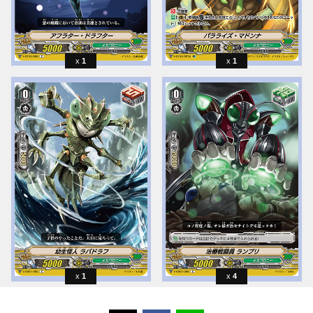
1
1
1
4