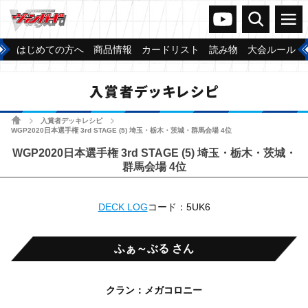
ヴァンガードch
検索
メニュー
はじめての方へ
商品情報
カードリスト
読み物
大会ルール
入賞者デッキレシピ
ホーム
入賞者デッキレシピ
>
>
WGP2020日本選手権 3rd STAGE (5) 埼玉・栃木・茨城・群馬会場 4位
WGP2020日本選手権 3rd STAGE (5) 埼玉・栃木・茨城・
群馬会場 4位
DECK LOG
コード：5UK6
ふぁ～ぶる さん
クラン：メガコロニー