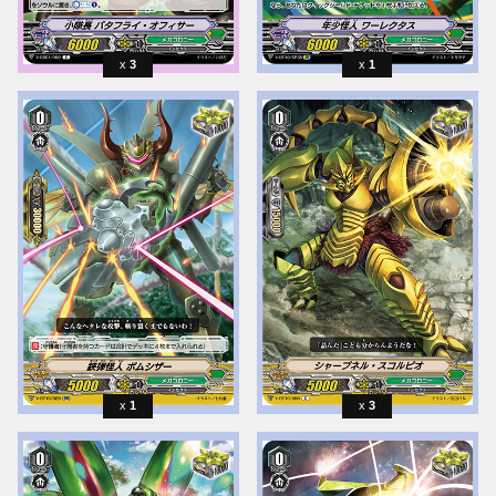
3
1
1
3