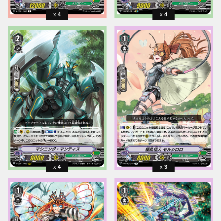
4
4
4
3