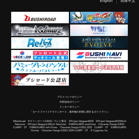
English
简体中文
プライバシーポリシー
外部送信ポリシー
クッキーポリシー
「カードファイト!! ヴァンガード」著作物の利用に関するガイドライン
©Bushiroad ©ヴァンガードG2016／テレビ東京 ©Project Vanguard2018 ©Project Vanguard2019/Aichi
Television ©Project Vanguard if/Aichi Television ©VANGUARD overDress Character Design ©2021
CLAMP・ST ©VANGUARD will+Dress Character Design ©2021-2023 CLAMP・ST ©VANGUARD
Divinez Character Design ©2021-2026 CLAMP・ST © Cygames, Inc.