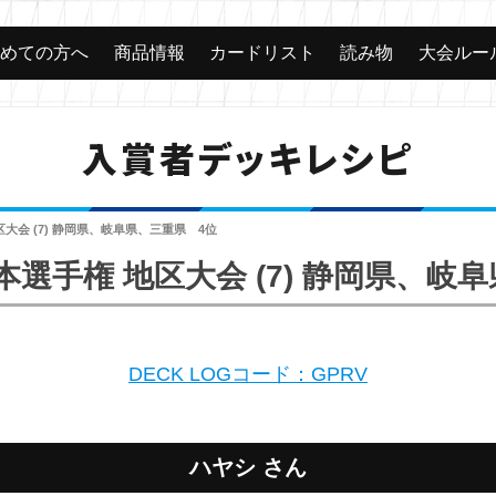
じめての方へ
商品情報
カードリスト
読み物
大会ルー
入賞者デッキレシピ
地区大会 (7) 静岡県、岐阜県、三重県 4位
日本選手権 地区大会 (7) 静岡県、
DECK LOGコード：GPRV
ハヤシ さん