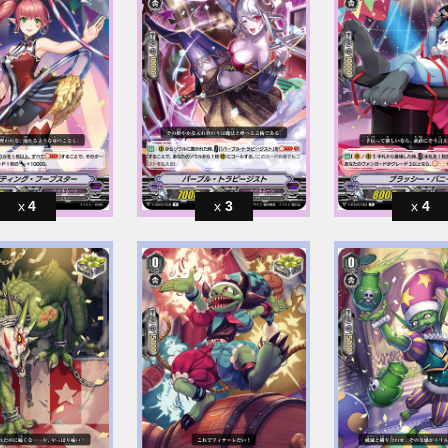
4
3
4