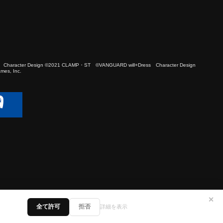
 Character Design ©2021 CLAMP・ST ©VANGUARD will+Dress Character Design
es, Inc.
✕
全て許可
拒否
詳細を表示