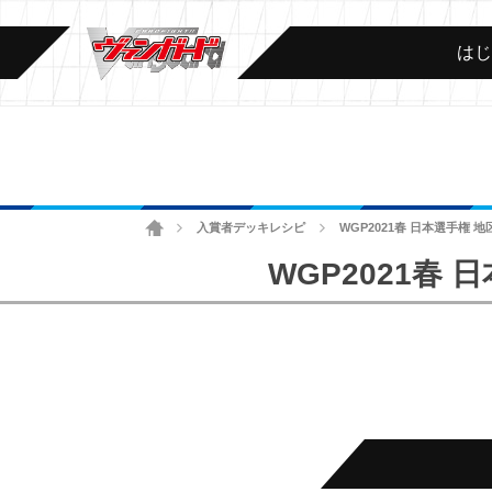
は
ホーム
入賞者デッキレシピ
WGP2021春 日本選手権 
>
>
WGP2021春 