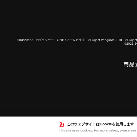
©Bushiroad ©ヴァンガードG2016／テレビ東京 ©Project Vanguard2018 ©Project Vanguard
©2021-2
このウェブサイトはCookieを使用します
This site uses cookies. For more details, please see