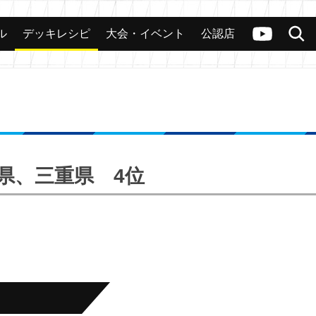
ル
デッキレシピ
大会・イベント
公認店
カード
大会
公認店舗
その他
ヴァンガードch
検索
岐阜県、三重県 4位