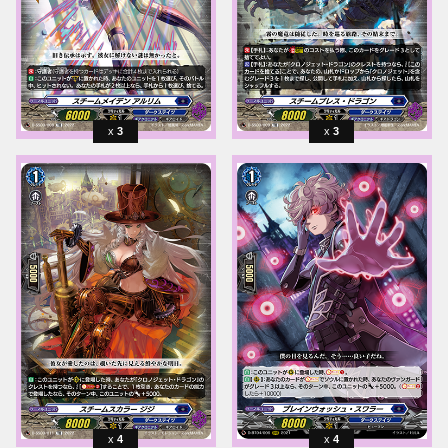
3
3
4
4