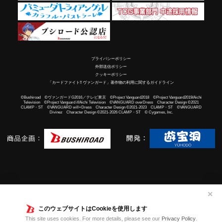
プライバシーポリシー
外部送信ポリシー
クッキーポリシー
「カードファイト!! ヴァンガード」著作物の利用に関するガイドライン
©Bushiroad ©ヴァンガードG2016／テレビ東京 ©Project Vanguard2018 ©Project Vanguard2019/Aichi
Television ©Project Vanguard if/Aichi Television ©VANGUARD overDress Character Design ©2021
CLAMP・ST ©VANGUARD will+Dress Character Design ©2021-2023 CLAMP・ST ©VANGUARD
Divinez Character Design ©2021-2026 CLAMP・ST © Cygames, Inc.
✕
このウェブサイトはCookieを使用します
This site uses cookies. For more details, please see our
Privacy Policy
.