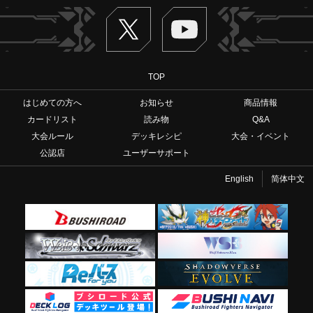
Twitter
ヴァンガードch
TOP
はじめての方へ
お知らせ
商品情報
カードリスト
読み物
Q&A
大会ルール
デッキレシピ
大会・イベント
公認店
ユーザーサポート
English
简体中文