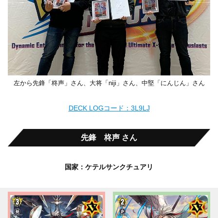
左から先鋒「柊声」さん、大将「niji」さん、中堅「にんじん」さん
DECK LOGコード：3L9LJ
先鋒 柊声 さん
国家：ケテルサンクチュアリ