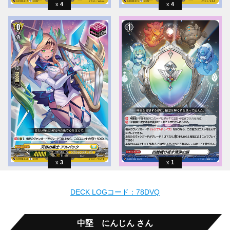
4
4
3
1
DECK LOGコード：78DVQ
中堅 にんじん さん