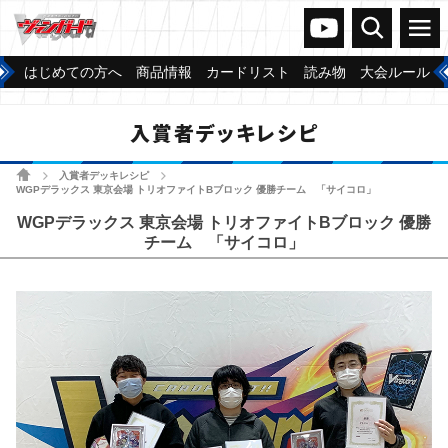
ヴァンガードch
検索
メニュー
はじめての方へ
商品情報
カードリスト
読み物
大会ルール
入賞者デッキレシピ
ホーム
入賞者デッキレシピ
>
>
WGPデラックス 東京会場 トリオファイトBブロック 優勝チーム 「サイコロ」
WGPデラックス 東京会場 トリオファイトBブロック 優勝
チーム 「サイコロ」