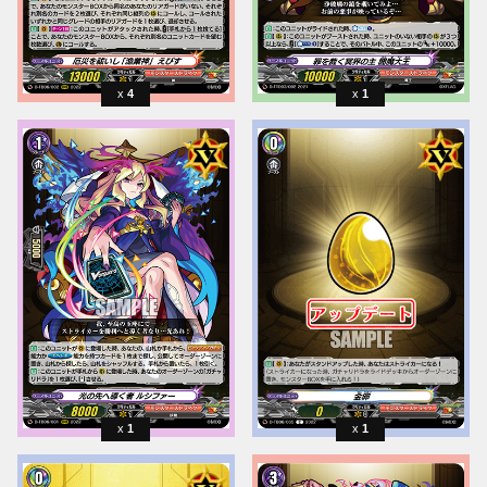
4
1
1
1