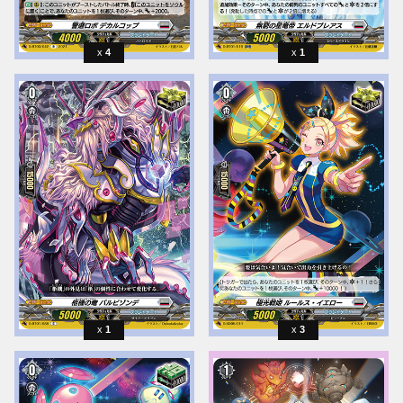
4
1
1
3