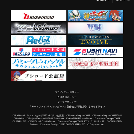
プライバシーポリシー
外部送信ポリシー
クッキーポリシー
「カードファイト!! ヴァンガード」著作物の利用に関するガイドライン
©Bushiroad ©ヴァンガードG2016／テレビ東京 ©Project Vanguard2018 ©Project Vanguard2019/Aichi
Television ©Project Vanguard if/Aichi Television ©VANGUARD overDress Character Design ©2021
CLAMP・ST ©VANGUARD will+Dress Character Design ©2021-2023 CLAMP・ST ©VANGUARD
Divinez Character Design ©2021-2026 CLAMP・ST © Cygames, Inc.