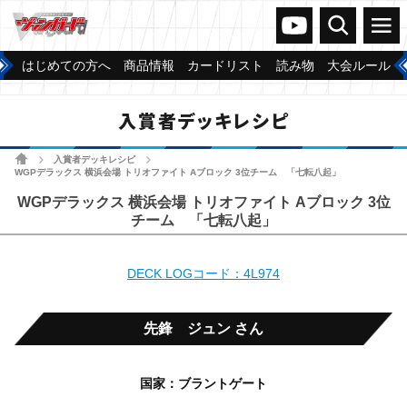
ヴァンガードch
検索
メニュー
はじめての方へ
商品情報
カードリスト
読み物
大会ルール
入賞者デッキレシピ
ホーム
入賞者デッキレシピ
>
>
WGPデラックス 横浜会場 トリオファイト Aブロック 3位チーム 「七転八起」
WGPデラックス 横浜会場 トリオファイト Aブロック 3位
チーム 「七転八起」
DECK LOGコード：4L974
先鋒 ジュン さん
国家：ブラントゲート