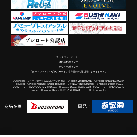
プライバシーポリシー
外部送信ポリシー
クッキーポリシー
「カードファイト!! ヴァンガード」著作物の利用に関するガイドライン
©Bushiroad ©ヴァンガードG2016／テレビ東京 ©Project Vanguard2018 ©Project Vanguard2019/Aichi
Television ©Project Vanguard if/Aichi Television ©VANGUARD overDress Character Design ©2021
CLAMP・ST ©VANGUARD will+Dress Character Design ©2021-2023 CLAMP・ST ©VANGUARD
Divinez Character Design ©2021-2026 CLAMP・ST © Cygames, Inc.