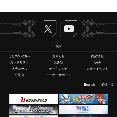
Twitter
ヴァンガードch
TOP
はじめての方へ
お知らせ
商品情報
カードリスト
読み物
Q&A
大会ルール
デッキレシピ
大会・イベント
公認店
ユーザーサポート
English
简体中文