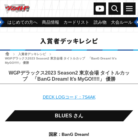
ヴァンガードch
検索
メニュー
はじめての方へ
商品情報
カードリスト
読み物
大会ルール
入賞者デッキレシピ
ホーム
入賞者デッキレシピ
>
>
WGPデラックス2023 Season2 東京会場 タイトルカップ 「BanG Dream! It’s
MyGO!!!!!」 優勝
WGPデラックス2023 Season2 東京会場 タイトルカッ
プ 「BanG Dream! It’s MyGO!!!!!」 優勝
DECK LOGコード：7S4AK
BLUES さん
国家：BanG Dream!