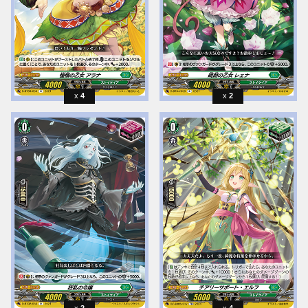
4
2
2
4