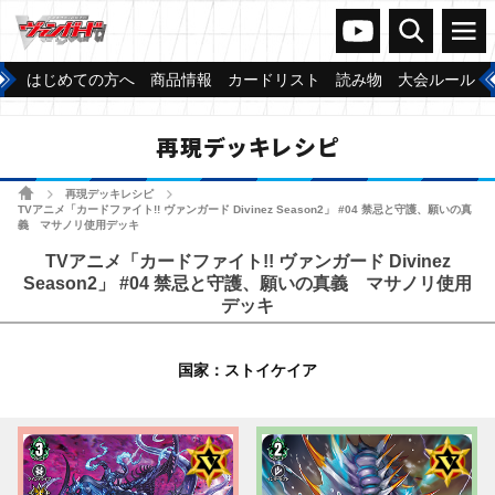
ヴァンガードch
検索
メニュー
はじめての方へ
商品情報
カードリスト
読み物
大会ルール
再現デッキレシピ
ホーム
再現デッキレシピ
>
>
TVアニメ「カードファイト!! ヴァンガード Divinez Season2」 #04 禁忌と守護、願いの真
義 マサノリ使用デッキ
TVアニメ「カードファイト!! ヴァンガード Divinez
Season2」 #04 禁忌と守護、願いの真義 マサノリ使用
デッキ
国家：ストイケイア