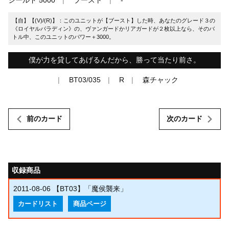
【自】【(V)/(R)】：このユニットが【ブースト】した時、あなたのグレード３の
《ロイヤルパラディン》の、ヴァンガードかリアガードが２枚以上なら、そのバ
トル中、このユニットのパワー＋3000。
僕が力を貸してあげるんだから、勝って当たり前さ。
BT03/035
R
森チャック
前のカード
次のカード
収録商品
2011-08-06
【BT03】「魔侯襲来」
カードリスト
商品ページ