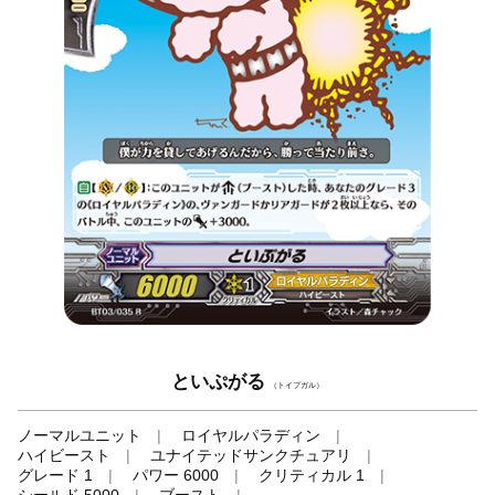
といぷがる
（トイプガル）
ノーマルユニット
ロイヤルパラディン
ハイビースト
ユナイテッドサンクチュアリ
グレード 1
パワー 6000
クリティカル 1
シールド 5000
ブースト
-