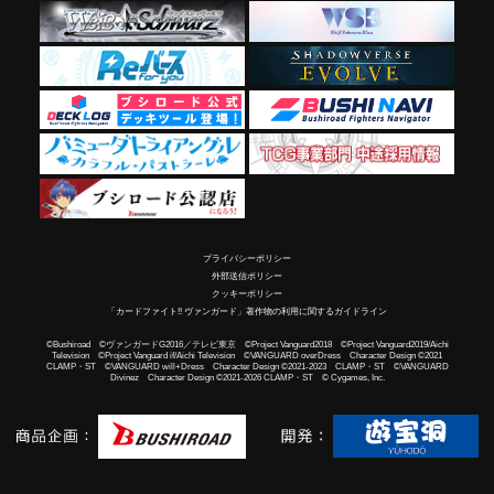
プライバシーポリシー
外部送信ポリシー
クッキーポリシー
「カードファイト!! ヴァンガード」著作物の利用に関するガイドライン
©Bushiroad ©ヴァンガードG2016／テレビ東京 ©Project Vanguard2018 ©Project Vanguard2019/Aichi
Television ©Project Vanguard if/Aichi Television ©VANGUARD overDress Character Design ©2021
CLAMP・ST ©VANGUARD will+Dress Character Design ©2021-2023 CLAMP・ST ©VANGUARD
Divinez Character Design ©2021-2026 CLAMP・ST © Cygames, Inc.