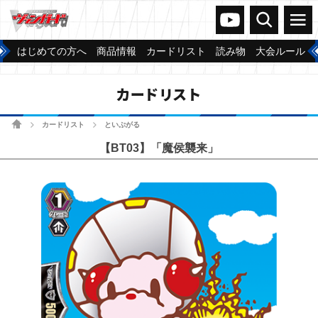
ヴァンガードch
検索
メニュー
はじめての方へ
商品情報
カードリスト
読み物
大会ルール
カードリスト
ホーム
カードリスト
といぷがる
>
>
【BT03】「魔侯襲来」