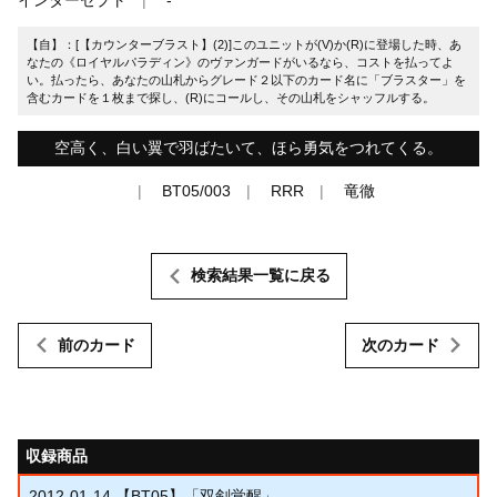
【自】：[【カウンターブラスト】(2)]このユニットが(V)か(R)に登場した時、あ
なたの《ロイヤルパラディン》のヴァンガードがいるなら、コストを払ってよ
い。払ったら、あなたの山札からグレード２以下のカード名に「ブラスター」を
含むカードを１枚まで探し、(R)にコールし、その山札をシャッフルする。
空高く、白い翼で羽ばたいて、ほら勇気をつれてくる。
BT05/003
RRR
竜徹
検索結果一覧に戻る
前のカード
次のカード
収録商品
2012-01-14
【BT05】「双剣覚醒」