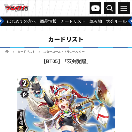
ヴァンガードch
検索
メニュー
はじめての方へ
商品情報
カードリスト
読み物
大会ルール
カードリスト
ホーム
カードリスト
スターコール・トランペッター
>
>
【BT05】「双剣覚醒」