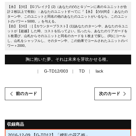
【永】【(V)】【Gブレイク】(2)（あなたの(V)とＧゾーンに表のＧユニットが合
計２枚以上で有効）：あなたのユニットすべてに『【永】【(V)/(R)】：あなたの
ターン中、このユニットと同名の他のあなたのユニットがいるなら、このユニッ
トのパワー＋5000。』を与える。
【自】【(V)】：[【カウンターブラスト】(1)]あなたのターン中、あなたのＧユニ
ットが【超越】した時、コストを払ってよい。払ったら、あなたのリアガードを
１枚選び、山札からそのユニットと同名のカードを１枚まで探し、(R)にコール
し、山札をシャッフルし、そのターン中、この効果でコールされたユニットのパ
ワー＋2000。
胸に抱いた夢。それは未来を芽吹かせる種。
G-TD12/003
TD
lack
前のカード
次のカード
収録商品
2016-12-09
【G-TD12】「繚乱の花乙姫」