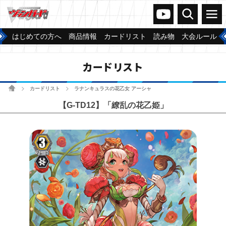
ヴァンガードch
検索
メニュー
はじめての方へ
商品情報
カードリスト
読み物
大会ルール
カードリスト
ホーム
カードリスト
ラナンキュラスの花乙女 アーシャ
>
>
【G-TD12】「繚乱の花乙姫」