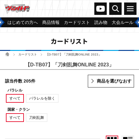
ヴァンガードch
検索
メニュー
はじめての方へ
商品情報
カードリスト
読み物
大会ルール
カードリスト
ホーム
カードリスト
【D-TB07】「刀剣乱舞ONLINE 2023」
>
>
【D-TB07】「刀剣乱舞ONLINE 2023」
該当件数 205件
商品を選びなおす
パラレル
すべて
パラレルを除く
国家・クラン
すべて
刀剣乱舞