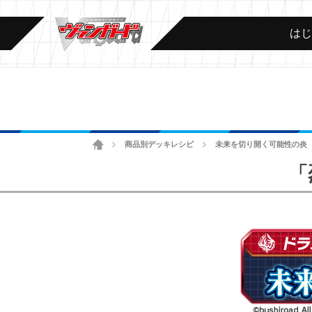
は
ホーム
商品別デッキレシピ
未来を切り開く可能性の炎
>
>
「