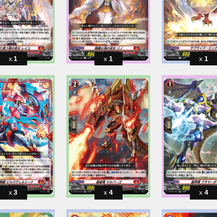
1
1
1
3
4
4