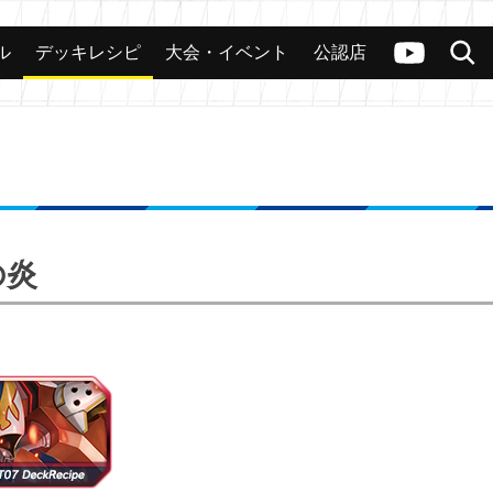
ル
デッキレシピ
大会・イベント
公認店
カード
大会
公認店舗
その他
ヴァンガードch
検索
の炎