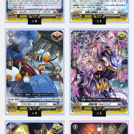
4
1
4
1