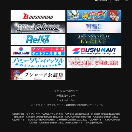
プライバシーポリシー
外部送信ポリシー
クッキーポリシー
「カードファイト!! ヴァンガード」著作物の利用に関するガイドライン
©Bushiroad ©ヴァンガードG2016／テレビ東京 ©Project Vanguard2018 ©Project Vanguard2019/Aichi
Television ©Project Vanguard if/Aichi Television ©VANGUARD overDress Character Design ©2021
CLAMP・ST ©VANGUARD will+Dress Character Design ©2021-2023 CLAMP・ST ©VANGUARD
Divinez Character Design ©2021-2026 CLAMP・ST © Cygames, Inc.