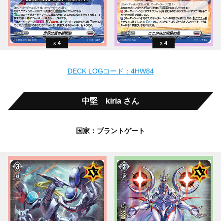
4
4
DECK LOGコード：4HW84
中堅 kiria さん
国家：ブラントゲート