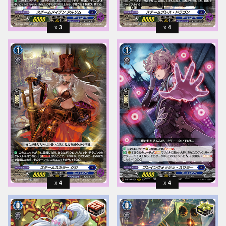
3
4
4
4