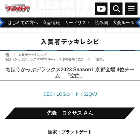
ヴァンガードch
検索
メニュー
はじめての方へ
商品情報
カードリスト
読み物
大会ルール
入賞者デッキレシピ
ホーム
入賞者デッキレシピ
>
>
ちほうかっぷデラックス2023 Season1 京都会場 4位チーム 「空白」
ちほうかっぷデラックス2023 Season1 京都会場 4位チー
ム 「空白」
DECK LOGコード：52QVJ
先鋒 ロクサス さん
国家：ブラントゲート