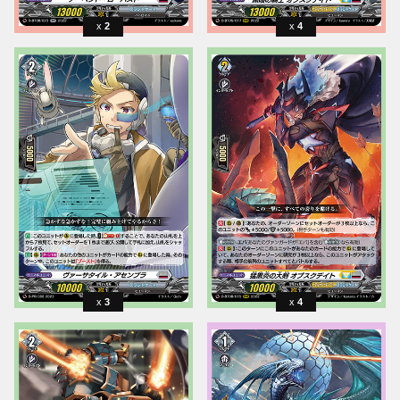
2
4
3
4