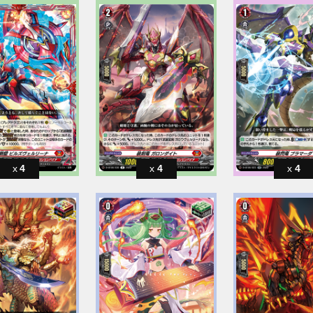
4
4
4