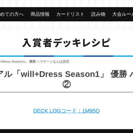
じめての方へ
商品情報
カードリスト
読み物
大会ルー
入賞者デッキレシピ
Dress Season1」 優勝 ハリケーンなんば店②
will+Dress Season1」 
②
DECK LOGコード：1M95Q