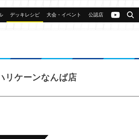
ル
デッキレシピ
大会・イベント
公認店
カード
大会
公認店舗
その他
ヴァンガードch
検索
優勝 ハリケーンなんば店