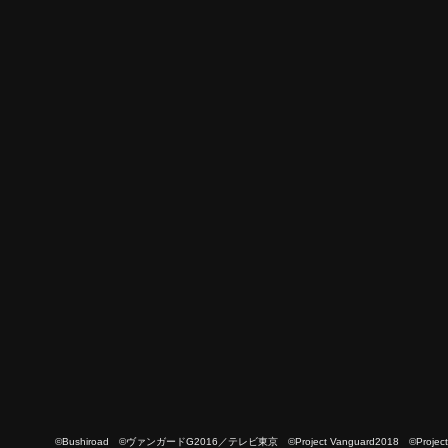
©Bushiroad ©ヴァンガードG2016／テレビ東京 ©Project Vanguard2018 ©Project Vanguard