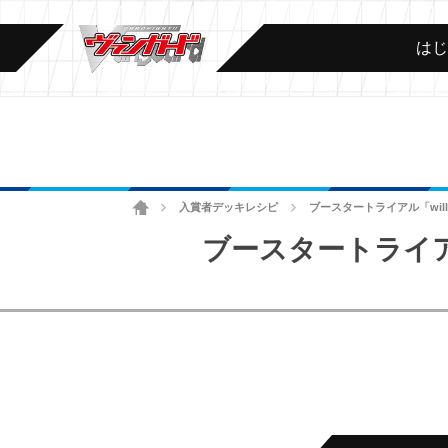
は
ホーム
入賞者デッキレシピ
ブースタートライアル「will+
>
>
ブースタートライアル「