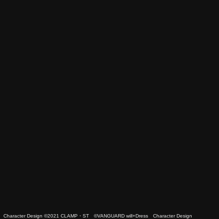
 Character Design ©2021 CLAMP・ST ©VANGUARD will+Dress Character Design