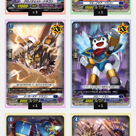
3
1
1
1