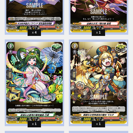
4
1
1
1