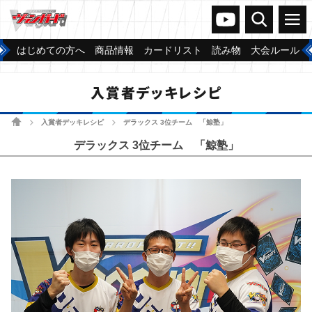
ヴァンガードch
検索
メニュー
はじめての方へ
商品情報
カードリスト
読み物
大会ルール
入賞者デッキレシピ
ホーム
入賞者デッキレシピ
デラックス 3位チーム 「鯨塾」
>
>
デラックス 3位チーム 「鯨塾」