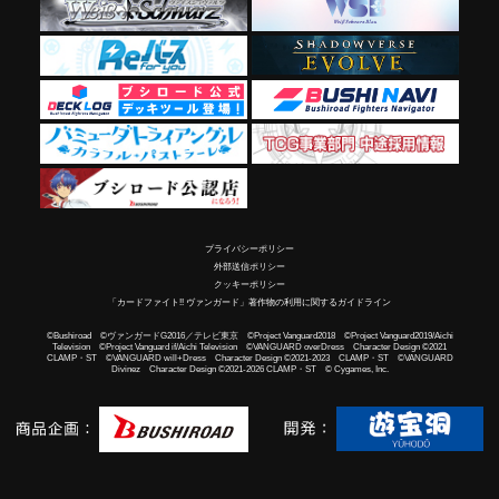
プライバシーポリシー
外部送信ポリシー
クッキーポリシー
「カードファイト!! ヴァンガード」著作物の利用に関するガイドライン
©Bushiroad ©ヴァンガードG2016／テレビ東京 ©Project Vanguard2018 ©Project Vanguard2019/Aichi
Television ©Project Vanguard if/Aichi Television ©VANGUARD overDress Character Design ©2021
CLAMP・ST ©VANGUARD will+Dress Character Design ©2021-2023 CLAMP・ST ©VANGUARD
Divinez Character Design ©2021-2026 CLAMP・ST © Cygames, Inc.