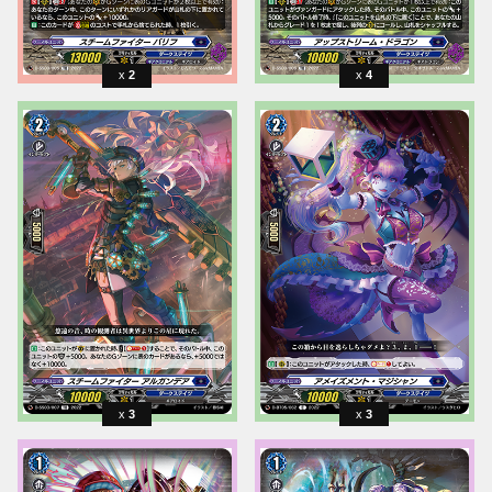
2
4
3
3