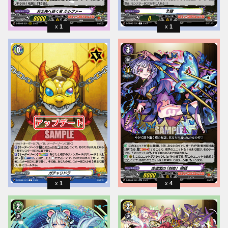
1
1
1
4