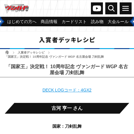
ヴァンガードch
検索
メニュー
はじめての方へ
商品情報
カードリスト
読み物
大会ルール
入賞者デッキレシピ
ホーム
入賞者デッキレシピ
>
>
「国家王」決定戦！ 10周年記念 ヴァンガード WGP 名古屋会場 刀剣乱舞
「国家王」決定戦！ 10周年記念 ヴァンガード WGP 名古
屋会場 刀剣乱舞
DECK LOGコード：4GX2
古河 亨一 さん
国家：刀剣乱舞