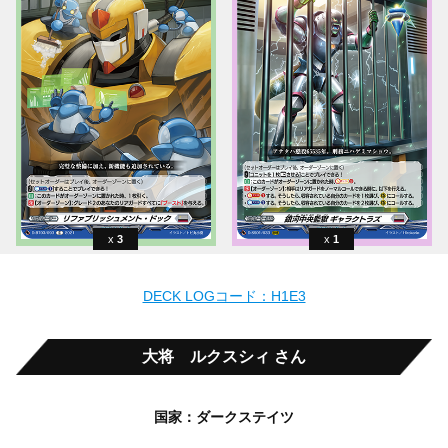
3
1
DECK LOGコード：H1E3
大将 ルクスシィ さん
国家：ダークステイツ