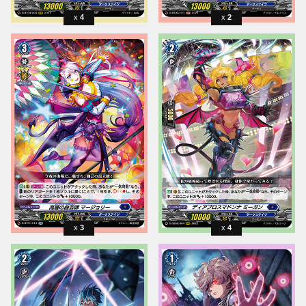
4
2
3
4