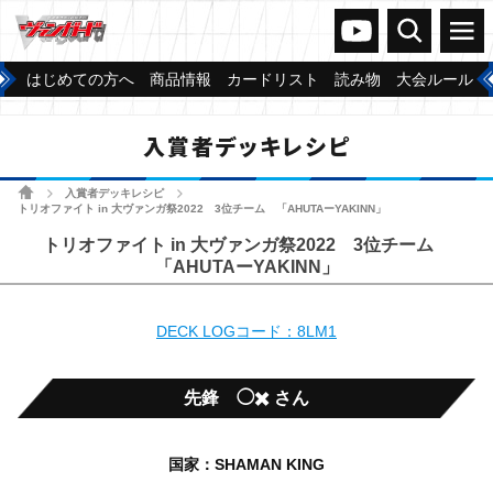
ヴァンガードch
検索
メニュー
はじめての方へ
商品情報
カードリスト
読み物
大会ルール
入賞者デッキレシピ
ホーム
入賞者デッキレシピ
>
>
トリオファイト in 大ヴァンガ祭2022 3位チーム 「AHUTAーYAKINN」
トリオファイト in 大ヴァンガ祭2022 3位チーム
「AHUTAーYAKINN」
DECK LOGコード：8LM1
先鋒 ◯✖️ さん
国家：SHAMAN KING