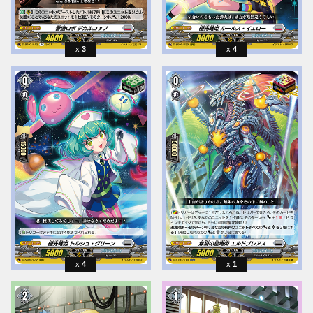
3
4
4
1