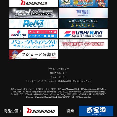
プライバシーポリシー
外部送信ポリシー
クッキーポリシー
「カードファイト!! ヴァンガード」著作物の利用に関するガイドライン
©Bushiroad ©ヴァンガードG2016／テレビ東京 ©Project Vanguard2018 ©Project Vanguard2019/Aichi
Television ©Project Vanguard if/Aichi Television ©VANGUARD overDress Character Design ©2021
CLAMP・ST ©VANGUARD will+Dress Character Design ©2021-2023 CLAMP・ST ©VANGUARD
Divinez Character Design ©2021-2026 CLAMP・ST © Cygames, Inc.