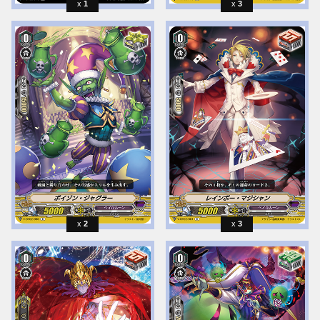
1
3
2
3