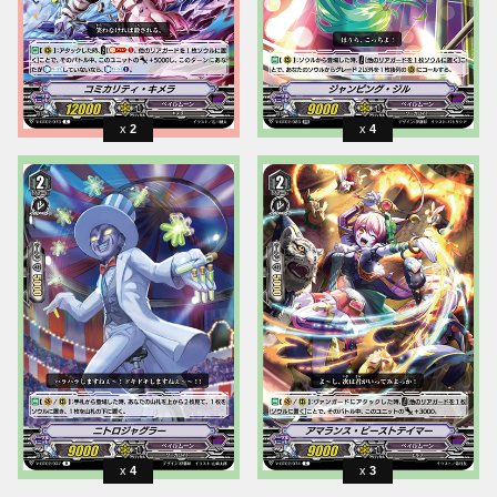
2
4
4
3