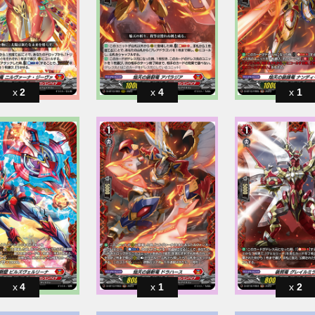
2
4
1
4
1
2