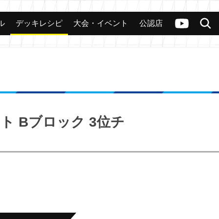
ル
デッキレシピ
大会・イベント
公認店
カード
大会
公認店舗
その他
ヴァンガードch
検索
イト Bブロック 3位チ