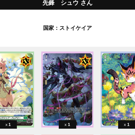
先鋒 シュウ さん
国家：ストイケイア
1
1
1