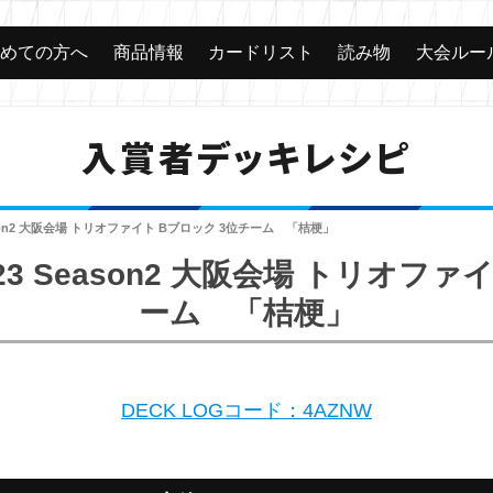
じめての方へ
商品情報
カードリスト
読み物
大会ルー
入賞者デッキレシピ
ason2 大阪会場 トリオファイト Bブロック 3位チーム 「桔梗」
3 Season2 大阪会場 トリオファ
ーム 「桔梗」
DECK LOGコード：4AZNW