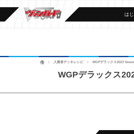
は
ホーム
入賞者デッキレシピ
WGPデラックス2023 Se
>
>
WGPデラックス202