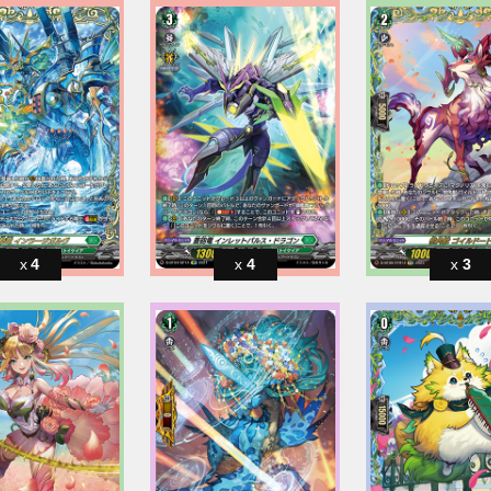
4
4
3