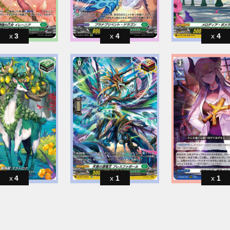
3
4
4
4
1
1