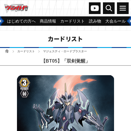
ヴァンガードch
検索
メニュー
はじめての方へ
商品情報
カードリスト
読み物
大会ルール
カードリスト
ホーム
カードリスト
マジェスティ・ロードブラスター
>
>
【BT05】「双剣覚醒」