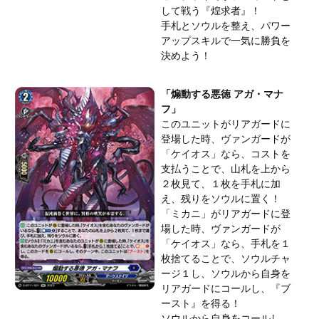
して戦う『煌求者』！
手札とソウルを整え、パワー
アップスキルで一気に勝負を
決めよう！
「煽動する悪徳 アガ・マナ
フ」
このユニットがリアガードに
登場した時、ヴァンガードが
「ケイオス」なら、コストを
支払うことで、山札を上から
２枚見て、１枚を手札に加
え、残りをソウルに置く！
「ミカニ」がリアガードに登
場した時、ヴァンガードが
「ケイオス」なら、手札を１
枚捨てることで、ソウルチャ
ージ１し、ソウルから自身を
リアガードにコールし、『ブ
ースト』を得る！
ソウルから自身をコールし、