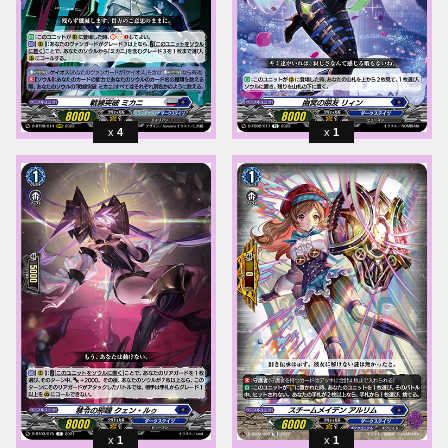
4
1
1
1