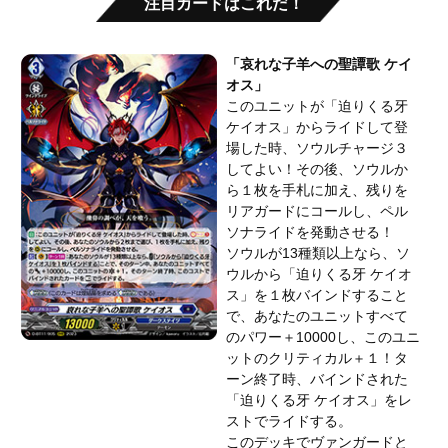
注目カードはこれだ！
「哀れな子羊への聖譚歌 ケイ
オス」
このユニットが「迫りくる牙
ケイオス」からライドして登
場した時、ソウルチャージ３
してよい！その後、ソウルか
ら１枚を手札に加え、残りを
リアガードにコールし、ペル
ソナライドを発動させる！
ソウルが13種類以上なら、ソ
ウルから「迫りくる牙 ケイオ
ス」を１枚バインドすること
で、あなたのユニットすべて
のパワー＋10000し、このユニ
ットのクリティカル＋１！タ
ーン終了時、バインドされた
「迫りくる牙 ケイオス」をレ
ストでライドする。
このデッキでヴァンガードと