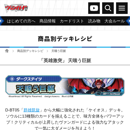
ヴァンガードch
検索
メニュー
はじめての方へ
商品情報
カードリスト
読み物
大会ルール
商品別デッキレシピ
ホーム
商品別デッキレシピ
天嗤う巨躯
>
>
「英雄激突」 天嗤う巨躯
D-BT05「
群雄凱旋
」から大幅に強化された「ケイオス」デッキ。
ソウルに13種類のカードを揃えることで、味方全体をパワーアッ
プ！クリティカルが上昇したヴァンガードによる強力なアタック
で一気に大ダメージを与えよう！