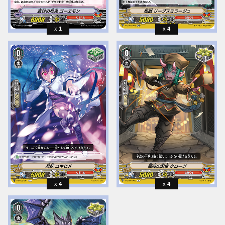
1
4
4
4