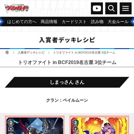
ヴァンガードch
検索
メニュー
はじめての方へ
商品情報
カードリスト
読み物
大会ルール
入賞者デッキレシピ
ホーム
入賞者デッキレシピ
トリオファイト in BCF2019名古屋 3位チーム
>
>
トリオファイト in BCF2019名古屋 3位チーム
しまっさん さん
クラン：ペイルムーン