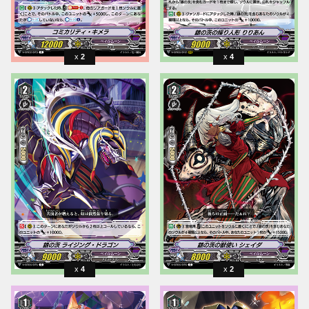
2
4
4
2