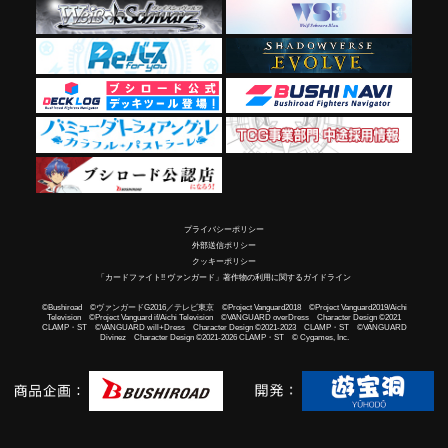
プライバシーポリシー
外部送信ポリシー
クッキーポリシー
「カードファイト!! ヴァンガード」著作物の利用に関するガイドライン
©Bushiroad ©ヴァンガードG2016／テレビ東京 ©Project Vanguard2018 ©Project Vanguard2019/Aichi
Television ©Project Vanguard if/Aichi Television ©VANGUARD overDress Character Design ©2021
CLAMP・ST ©VANGUARD will+Dress Character Design ©2021-2023 CLAMP・ST ©VANGUARD
Divinez Character Design ©2021-2026 CLAMP・ST © Cygames, Inc.