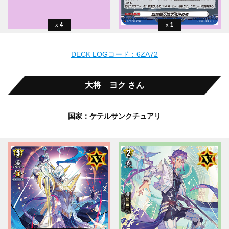
4
1
DECK LOGコード：6ZA72
大将 ヨク さん
国家：ケテルサンクチュアリ