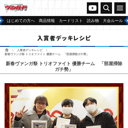
ヴァンガードch
検索
メニュー
はじめての方へ
商品情報
カードリスト
読み物
大会ルール
入賞者デッキレシピ
ホーム
入賞者デッキレシピ
>
>
新春ヴァンガ祭 トリオファイト 優勝チーム 「部屋掃除ガチ勢」
新春ヴァンガ祭 トリオファイト 優勝チーム 「部屋掃除
ガチ勢」