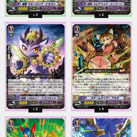
3
2
2
4