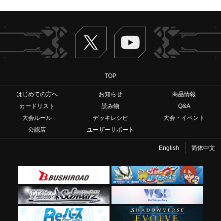
Twitter
ヴァンガードch
TOP
はじめての方へ
お知らせ
商品情報
カードリスト
読み物
Q&A
大会ルール
デッキレシピ
大会・イベント
公認店
ユーザーサポート
English
简体中文