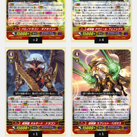
2
4
1
1