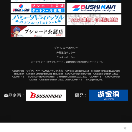
プライバシーポリシー
外部送信ポリシー
クッキーポリシー
「カードファイト!! ヴァンガード」著作物の利用に関するガイドライン
©Bushiroad ©ヴァンガードG2016／テレビ東京 ©Project Vanguard2018 ©Project Vanguard2019/Aichi
Television ©Project Vanguard if/Aichi Television ©VANGUARD overDress Character Design ©2021
CLAMP・ST ©VANGUARD will+Dress Character Design ©2021-2023 CLAMP・ST ©VANGUARD
Divinez Character Design ©2021-2026 CLAMP・ST © Cygames, Inc.
✕