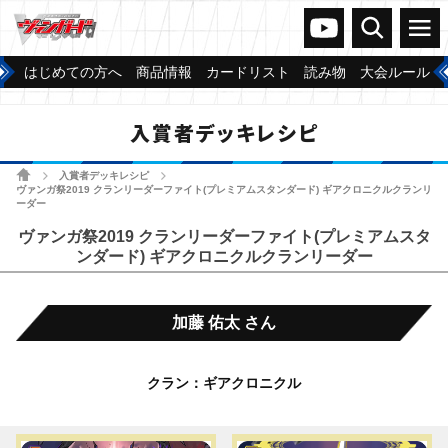
ヴァンガードch
検索
メニュー
はじめての方へ
商品情報
カードリスト
読み物
大会ルール
入賞者デッキレシピ
ホーム
入賞者デッキレシピ
>
>
ヴァンガ祭2019 クランリーダーファイト(プレミアムスタンダード) ギアクロニクルクランリ
ーダー
ヴァンガ祭2019 クランリーダーファイト(プレミアムスタ
ンダード) ギアクロニクルクランリーダー
加藤 佑太 さん
クラン：ギアクロニクル