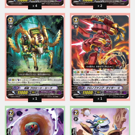
4
2
1
1