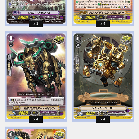
1
4
4
4