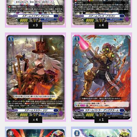
3
4
4
1