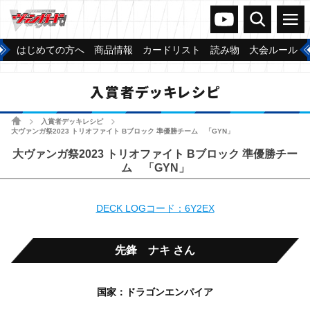
ヴァンガードch
検索
メニュー
はじめての方へ
商品情報
カードリスト
読み物
大会ルール
入賞者デッキレシピ
ホーム
入賞者デッキレシピ
>
>
大ヴァンガ祭2023 トリオファイト Bブロック 準優勝チーム 「GYN」
大ヴァンガ祭2023 トリオファイト Bブロック 準優勝チー
ム 「GYN」
DECK LOGコード：6Y2EX
先鋒 ナキ さん
国家：ドラゴンエンパイア