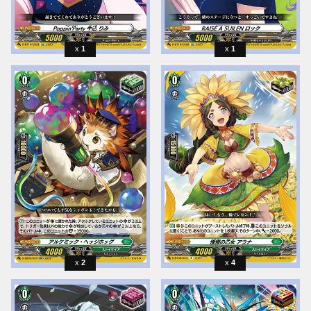
1
1
2
4