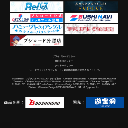
プライバシーポリシー
外部送信ポリシー
クッキーポリシー
「カードファイト!! ヴァンガード」著作物の利用に関するガイドライン
©Bushiroad ©ヴァンガードG2016／テレビ東京 ©Project Vanguard2018 ©Project Vanguard2019/Aichi
Television ©Project Vanguard if/Aichi Television ©VANGUARD overDress Character Design ©2021
CLAMP・ST ©VANGUARD will+Dress Character Design ©2021-2023 CLAMP・ST ©VANGUARD
Divinez Character Design ©2021-2026 CLAMP・ST © Cygames, Inc.