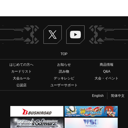
Twitter
ヴァンガードch
TOP
はじめての方へ
お知らせ
商品情報
カードリスト
読み物
Q&A
大会ルール
デッキレシピ
大会・イベント
公認店
ユーザーサポート
English
简体中文