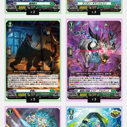
2
2
3
3