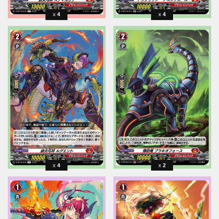
4
4
4
2