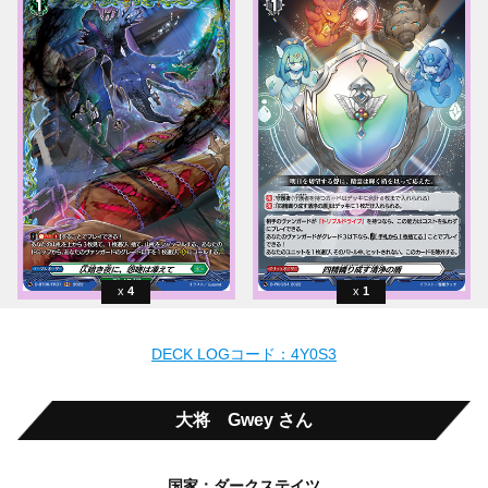
4
1
DECK LOGコード：4Y0S3
大将 Gwey さん
国家：ダークステイツ