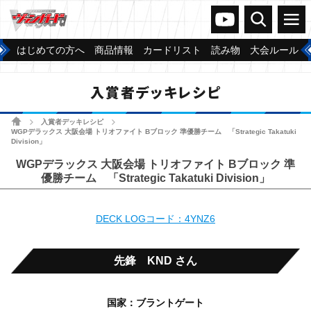
ヴァンガードch
検索
メニュー
はじめての方へ
商品情報
カードリスト
読み物
大会ルール
入賞者デッキレシピ
ホーム
入賞者デッキレシピ
>
>
WGPデラックス 大阪会場 トリオファイト Bブロック 準優勝チーム 「Strategic Takatuki
Division」
WGPデラックス 大阪会場 トリオファイト Bブロック 準
優勝チーム 「Strategic Takatuki Division」
DECK LOGコード：4YNZ6
先鋒 KND さん
国家：ブラントゲート