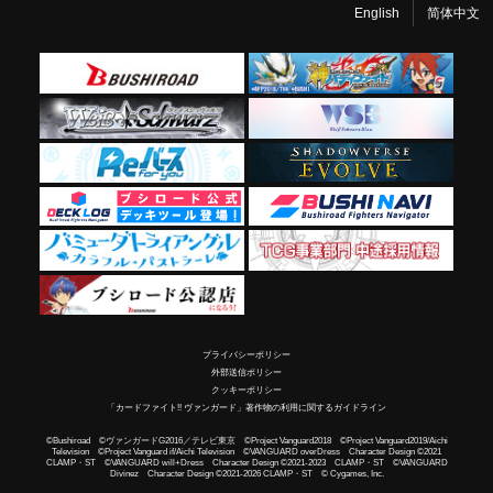
English
简体中文
プライバシーポリシー
外部送信ポリシー
クッキーポリシー
「カードファイト!! ヴァンガード」著作物の利用に関するガイドライン
©Bushiroad ©ヴァンガードG2016／テレビ東京 ©Project Vanguard2018 ©Project Vanguard2019/Aichi
Television ©Project Vanguard if/Aichi Television ©VANGUARD overDress Character Design ©2021
CLAMP・ST ©VANGUARD will+Dress Character Design ©2021-2023 CLAMP・ST ©VANGUARD
Divinez Character Design ©2021-2026 CLAMP・ST © Cygames, Inc.