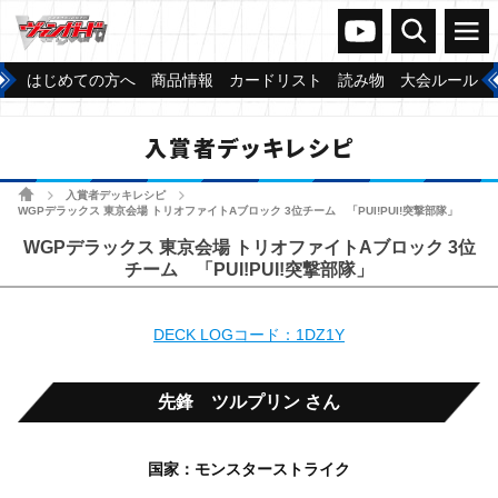
ヴァンガードch
検索
メニュー
はじめての方へ
商品情報
カードリスト
読み物
大会ルール
入賞者デッキレシピ
ホーム
入賞者デッキレシピ
>
>
WGPデラックス 東京会場 トリオファイトAブロック 3位チーム 「PUI!PUI!突撃部隊」
WGPデラックス 東京会場 トリオファイトAブロック 3位
チーム 「PUI!PUI!突撃部隊」
DECK LOGコード：1DZ1Y
先鋒 ツルプリン さん
国家：モンスターストライク