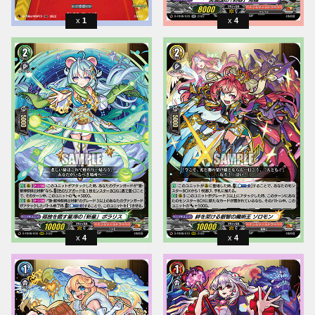
1
4
4
4