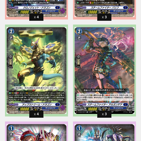
4
3
4
3