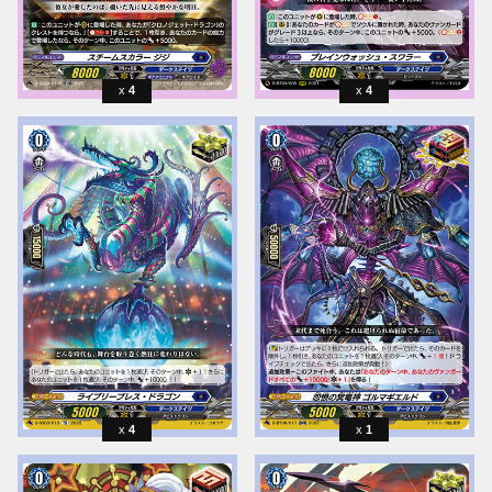
4
4
4
1