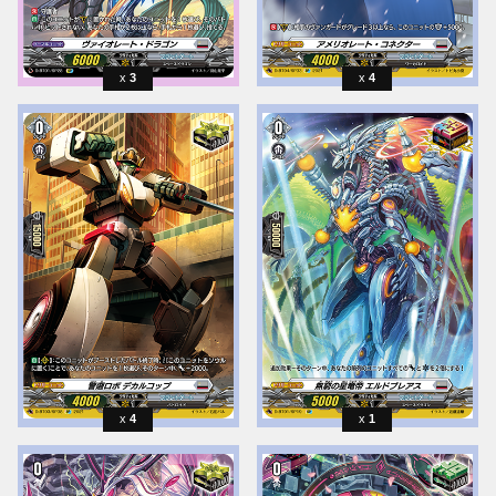
3
4
4
1