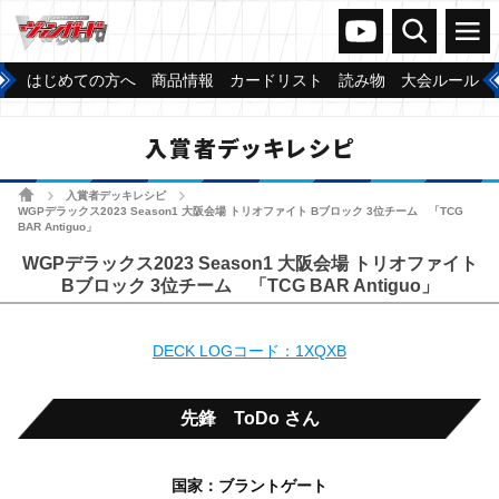
ヴァンガードch
検索
メニュー
はじめての方へ
商品情報
カードリスト
読み物
大会ルール
入賞者デッキレシピ
ホーム
入賞者デッキレシピ
>
>
WGPデラックス2023 Season1 大阪会場 トリオファイト Bブロック 3位チーム 「TCG
BAR Antiguo」
WGPデラックス2023 Season1 大阪会場 トリオファイト
Bブロック 3位チーム 「TCG BAR Antiguo」
DECK LOGコード：1XQXB
先鋒 ToDo さん
国家：ブラントゲート