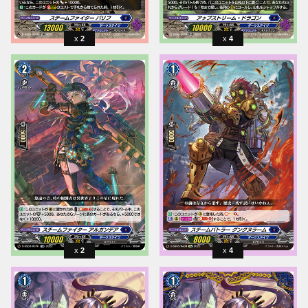
2
4
2
4