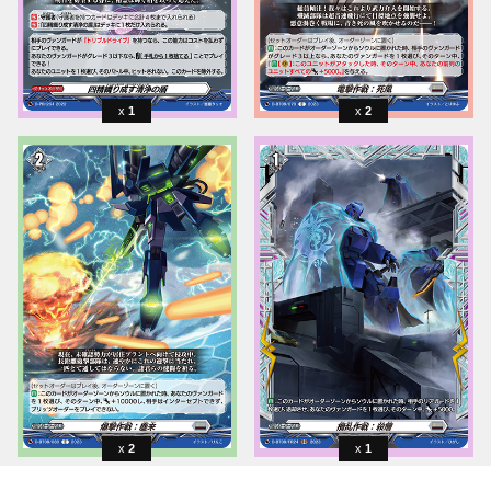
1
2
2
1