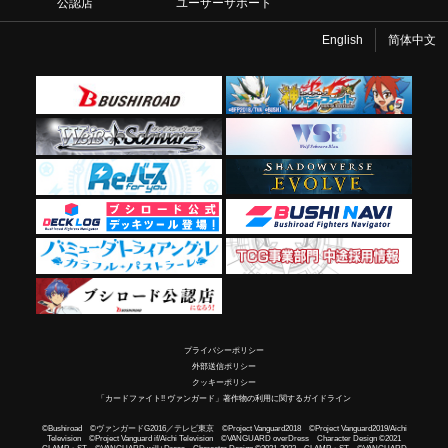
公認店
ユーザーサポート
English
简体中文
プライバシーポリシー
外部送信ポリシー
クッキーポリシー
「カードファイト!! ヴァンガード」著作物の利用に関するガイドライン
©Bushiroad ©ヴァンガードG2016／テレビ東京 ©Project Vanguard2018 ©Project Vanguard2019/Aichi
Television ©Project Vanguard if/Aichi Television ©VANGUARD overDress Character Design ©2021