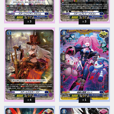
3
3
4
1