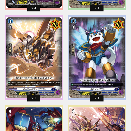
3
1
1
1