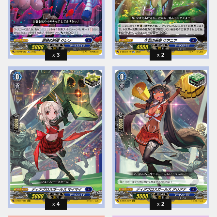
3
2
4
2