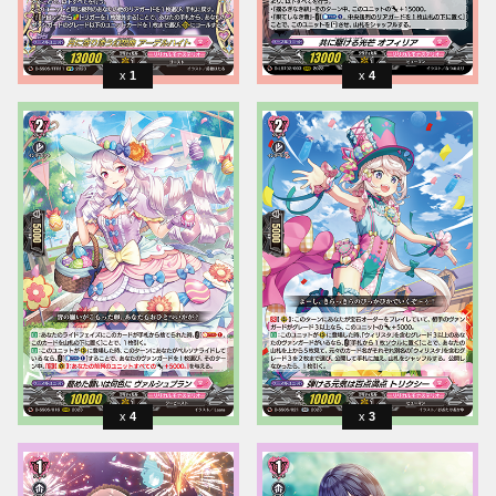
1
4
4
3