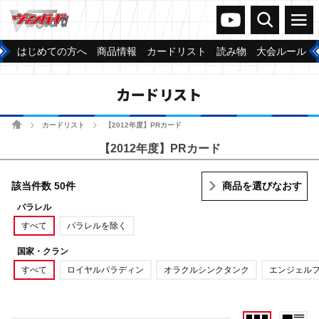
ヴァンガードch
検索
メニュー
はじめての方へ
商品情報
カードリスト
読み物
大会ルール
カードリスト
ホーム
カードリスト
【2012年度】PRカード
>
>
【2012年度】PRカード
該当件数 50件
商品を選びなおす
パラレル
すべて
パラレルを除く
国家・クラン
すべて
ロイヤルパラディン
オラクルシンクタンク
エンジェル