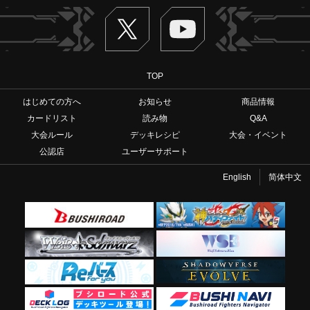
Twitter
ヴァンガードch
TOP
はじめての方へ
お知らせ
商品情報
カードリスト
読み物
Q&A
大会ルール
デッキレシピ
大会・イベント
公認店
ユーザーサポート
English
简体中文