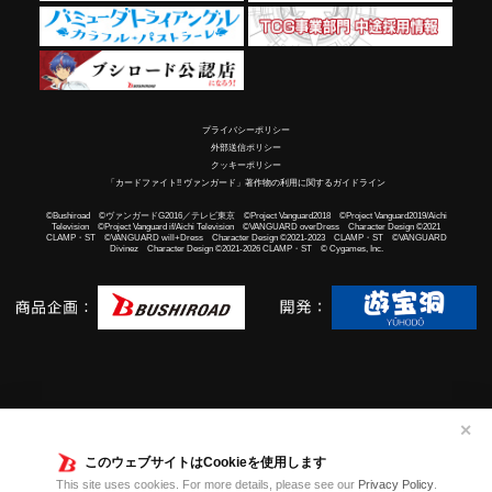
プライバシーポリシー
外部送信ポリシー
クッキーポリシー
「カードファイト!! ヴァンガード」著作物の利用に関するガイドライン
©Bushiroad ©ヴァンガードG2016／テレビ東京 ©Project Vanguard2018 ©Project Vanguard2019/Aichi
Television ©Project Vanguard if/Aichi Television ©VANGUARD overDress Character Design ©2021
CLAMP・ST ©VANGUARD will+Dress Character Design ©2021-2023 CLAMP・ST ©VANGUARD
Divinez Character Design ©2021-2026 CLAMP・ST © Cygames, Inc.
✕
このウェブサイトはCookieを使用します
This site uses cookies. For more details, please see our
Privacy Policy
.