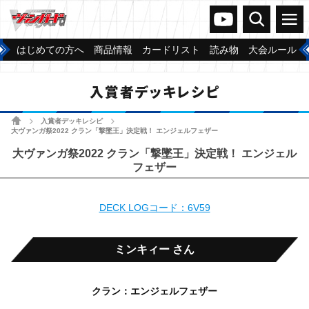
ヴァンガードch
検索
メニュー
はじめての方へ
商品情報
カードリスト
読み物
大会ルール
入賞者デッキレシピ
ホーム
入賞者デッキレシピ
>
>
大ヴァンガ祭2022 クラン「撃墜王」決定戦！ エンジェルフェザー
大ヴァンガ祭2022 クラン「撃墜王」決定戦！ エンジェル
フェザー
DECK LOGコード：6V59
ミンキィー さん
クラン：エンジェルフェザー