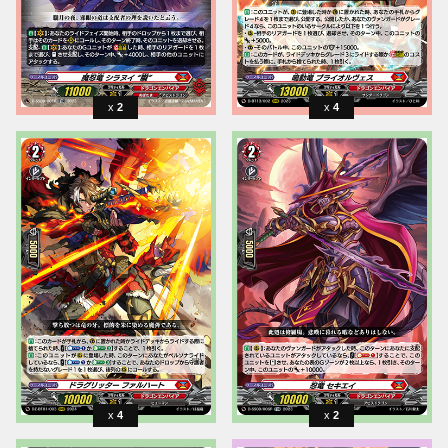
2
4
4
2