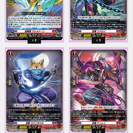
2
3
2
3