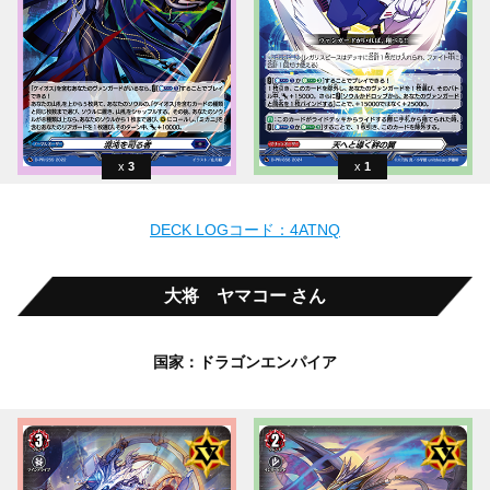
3
1
DECK LOGコード：4ATNQ
大将 ヤマコー さん
国家：ドラゴンエンパイア