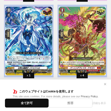
1
4
✕
このウェブサイトはCookieを使用します
This site uses cookies. For more details, please see our
Privacy Policy
.
全て許可
拒否
詳細を表示