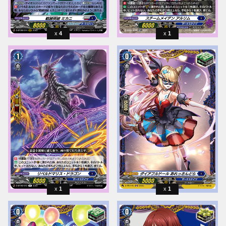
4
1
1
1