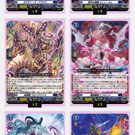
4
2
1
1