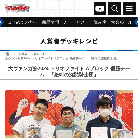
ヴァンガードch
検索
メニュー
はじめての方へ
商品情報
カードリスト
読み物
大会ルール
入賞者デッキレシピ
ホーム
入賞者デッキレシピ
>
>
大ヴァンガ祭2024 トリオファイト Aブロック 優勝チーム 「絶叫の沈黙騎士団」
大ヴァンガ祭2024 トリオファイト Aブロック 優勝チー
ム 「絶叫の沈黙騎士団」