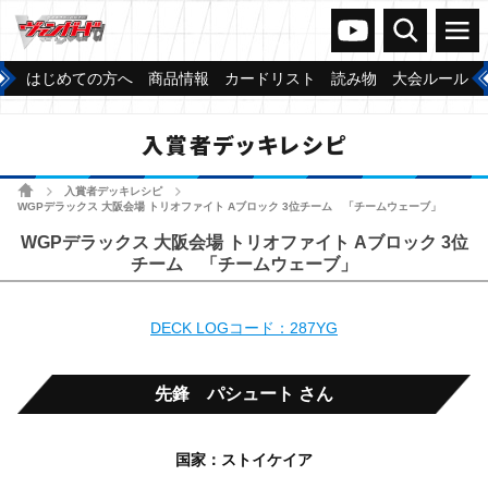
ヴァンガードch
検索
メニュー
はじめての方へ
商品情報
カードリスト
読み物
大会ルール
入賞者デッキレシピ
ホーム
入賞者デッキレシピ
>
>
WGPデラックス 大阪会場 トリオファイト Aブロック 3位チーム 「チームウェーブ」
WGPデラックス 大阪会場 トリオファイト Aブロック 3位
チーム 「チームウェーブ」
DECK LOGコード：287YG
先鋒 パシュート さん
国家：ストイケイア