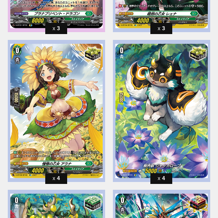
3
3
4
4