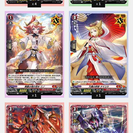
4
1
1
1