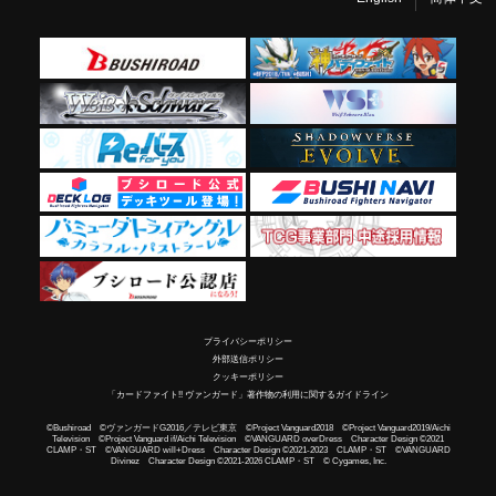
プライバシーポリシー
外部送信ポリシー
クッキーポリシー
「カードファイト!! ヴァンガード」著作物の利用に関するガイドライン
©Bushiroad ©ヴァンガードG2016／テレビ東京 ©Project Vanguard2018 ©Project Vanguard2019/Aichi
Television ©Project Vanguard if/Aichi Television ©VANGUARD overDress Character Design ©2021
CLAMP・ST ©VANGUARD will+Dress Character Design ©2021-2023 CLAMP・ST ©VANGUARD
Divinez Character Design ©2021-2026 CLAMP・ST © Cygames, Inc.