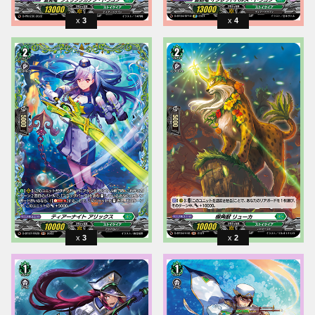
3
4
3
2