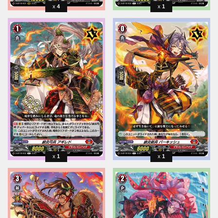
4
1
1
1