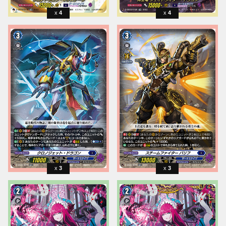
4
4
3
3