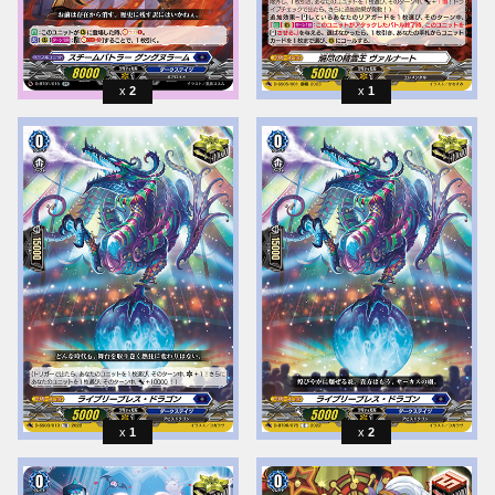
2
1
1
2