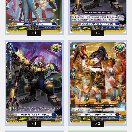
1
1
1
2