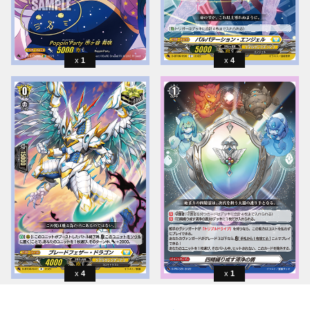
1
4
4
1