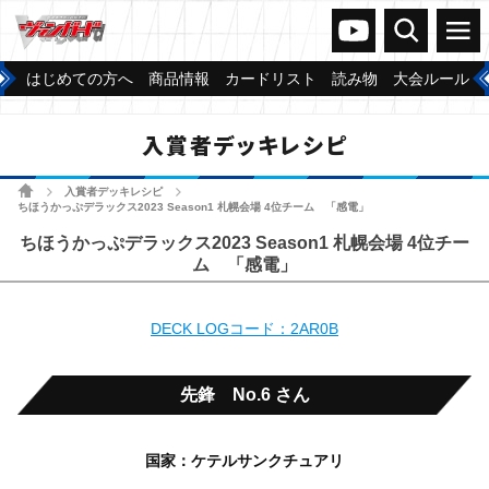
ヴァンガードch
検索
メニュー
はじめての方へ
商品情報
カードリスト
読み物
大会ルール
入賞者デッキレシピ
ホーム
入賞者デッキレシピ
>
>
ちほうかっぷデラックス2023 Season1 札幌会場 4位チーム 「感電」
ちほうかっぷデラックス2023 Season1 札幌会場 4位チー
ム 「感電」
DECK LOGコード：2AR0B
先鋒 No.6 さん
国家：ケテルサンクチュアリ