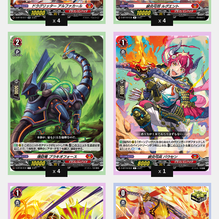
4
4
4
1