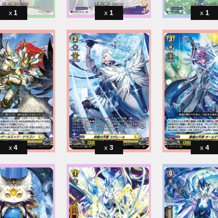
1
1
1
4
3
4