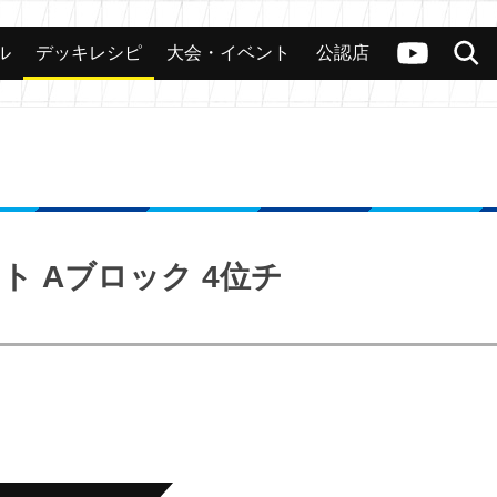
ル
デッキレシピ
大会・イベント
公認店
カード
大会
公認店舗
その他
ヴァンガードch
検索
イト Aブロック 4位チ