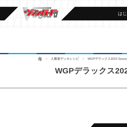
は
ホーム
入賞者デッキレシピ
WGPデラックス2023 Se
>
>
WGPデラックス202