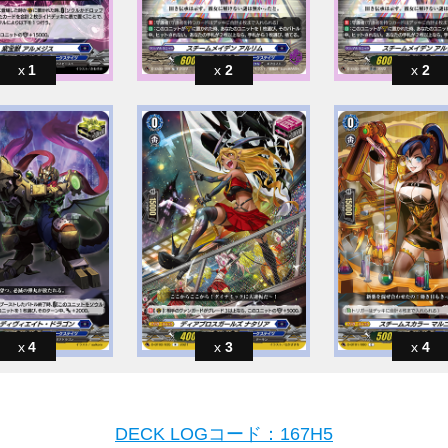
1
2
2
4
3
4
DECK LOGコード：167H5