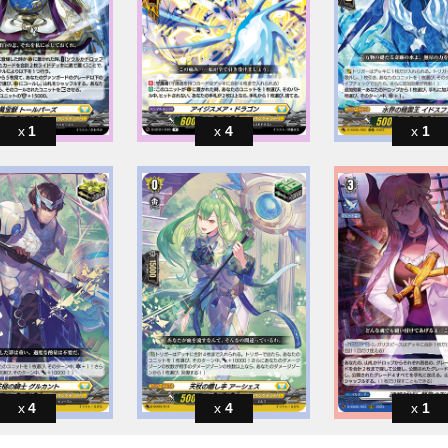
1
4
1
4
4
1