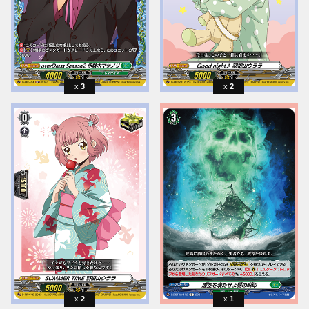
3
2
2
1