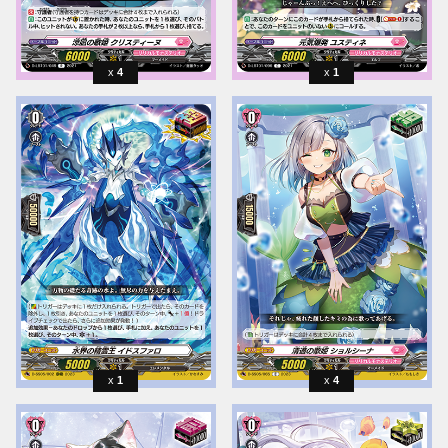
4
1
1
4