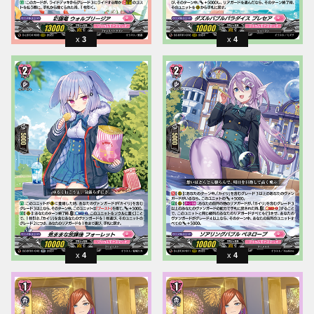
3
4
4
4