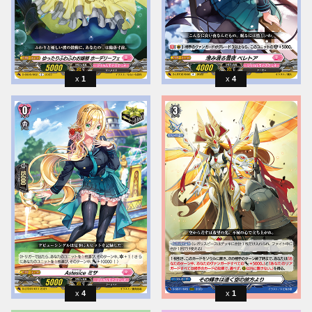
1
4
4
1