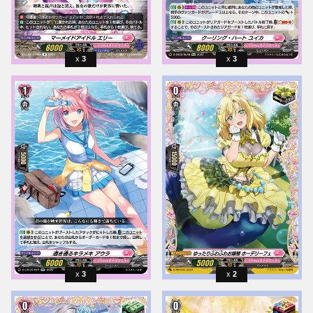
3
3
3
2