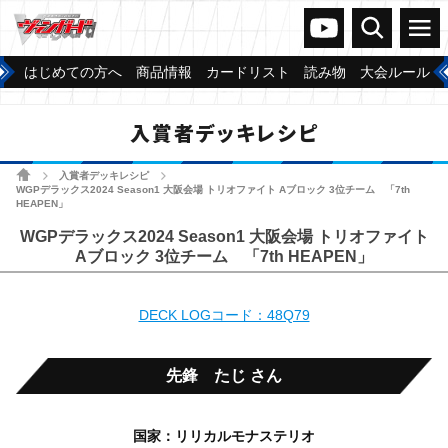
ヴァンガードch
検索
メニュー
はじめての方へ
商品情報
カードリスト
読み物
大会ルール
入賞者デッキレシピ
ホーム
入賞者デッキレシピ
>
>
WGPデラックス2024 Season1 大阪会場 トリオファイト Aブロック 3位チーム 「7th
HEAPEN」
WGPデラックス2024 Season1 大阪会場 トリオファイト
Aブロック 3位チーム 「7th HEAPEN」
DECK LOGコード：48Q79
先鋒 たじ さん
国家：リリカルモナステリオ